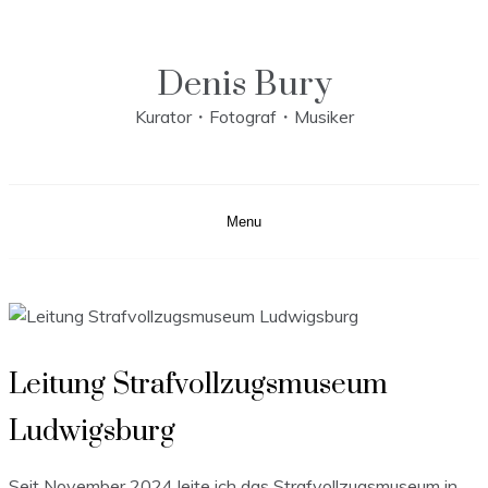
Skip
to
content
Denis Bury
Kurator・Fotograf・Musiker
Menu
Leitung Strafvollzugsmuseum
Ludwigsburg
Seit November 2024 leite ich das Strafvollzugsmuseum in