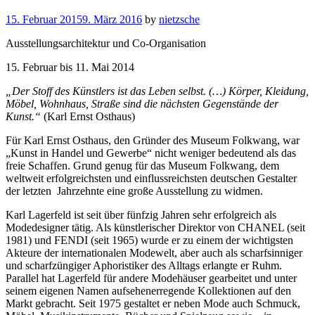
15. Februar 2015
9. März 2016
by
nietzsche
Ausstellungsarchitektur und Co-Organisation
15. Februar bis 11. Mai 2014
„Der Stoff des Künstlers ist das Leben selbst. (…) Körper, Kleidung,
Möbel, Wohnhaus, Straße sind die nächsten Gegenstände der
Kunst.“
(Karl Ernst Osthaus)
Für Karl Ernst Osthaus, den Gründer des Museum Folkwang, war
„Kunst in Handel und Gewerbe“ nicht weniger bedeutend als das
freie Schaffen. Grund genug für das Museum Folkwang, dem
weltweit erfolgreichsten und einflussreichsten deutschen Gestalter
der letzten Jahrzehnte eine große Ausstellung zu widmen.
Karl Lagerfeld ist seit über fünfzig Jahren sehr erfolgreich als
Modedesigner tätig. Als künstlerischer Direktor von CHANEL (seit
1981) und FENDI (seit 1965) wurde er zu einem der wichtigsten
Akteure der internationalen Modewelt, aber auch als scharfsinniger
und scharfzüngiger Aphoristiker des Alltags erlangte er Ruhm.
Parallel hat Lagerfeld für andere Modehäuser gearbeitet und unter
seinem eigenen Namen aufsehenerregende Kollektionen auf den
Markt gebracht. Seit 1975 gestaltet er neben Mode auch Schmuck,