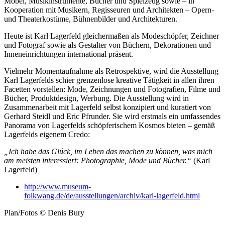
Möbel, Musikinstrumente, Bücher und Spielzeug sowie – in
Kooperation mit Musikern, Regisseuren und Architekten – Opern-
und Theaterkostüme, Bühnenbilder und Architekturen.
Heute ist Karl Lagerfeld gleichermaßen als Modeschöpfer, Zeichner
und Fotograf sowie als Gestalter von Büchern, Dekorationen und
Inneneinrichtungen international präsent.
Vielmehr Momentaufnahme als Retrospektive, wird die Ausstellung
Karl Lagerfelds schier grenzenlose kreative Tätigkeit in allen ihren
Facetten vorstellen: Mode, Zeichnungen und Fotografien, Filme und
Bücher, Produktdesign, Werbung. Die Ausstellung wird in
Zusammenarbeit mit Lagerfeld selbst konzipiert und kuratiert von
Gerhard Steidl und Eric Pfrunder. Sie wird erstmals ein umfassendes
Panorama von Lagerfelds schöpferischem Kosmos bieten – gemäß
Lagerfelds eigenem Credo:
„Ich habe das Glück, im Leben das machen zu können, was mich
am meisten interessiert: Photographie, Mode und Bücher.“
(Karl
Lagerfeld)
http://www.museum-
folkwang.de/de/ausstellungen/archiv/karl-lagerfeld.html
Plan/Fotos © Denis Bury