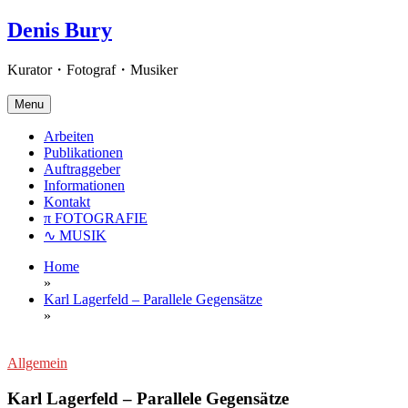
Skip
Denis Bury
to
content
Kurator・Fotograf・Musiker
Menu
Arbeiten
Publikationen
Auftraggeber
Informationen
Kontakt
π FOTOGRAFIE
∿ MUSIK
Home
»
Karl Lagerfeld – Parallele Gegensätze
»
Allgemein
Karl Lagerfeld – Parallele Gegensätze